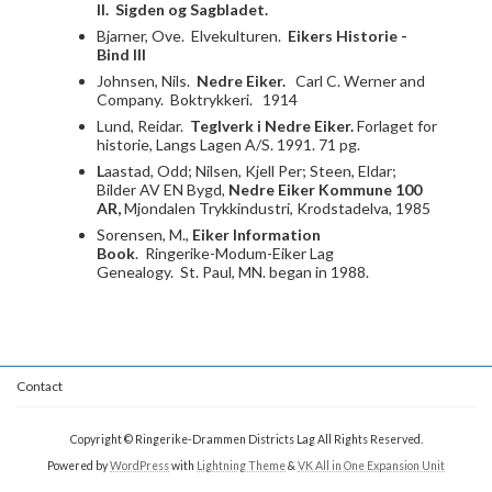
II. Sigden og Sagbladet.
Bjarner, Ove. Elvekulturen.
Eikers Historie -
Bind III
Johnsen, Nils.
Nedre Eiker.
Carl C. Werner and
Company. Boktrykkeri. 1914
Lund, Reidar.
Teglverk i Nedre Eiker.
Forlaget for
historie, Langs Lagen A/S. 1991. 71 pg.
L
aastad, Odd; Nilsen, Kjell Per; Steen, Eldar;
Bilder AV EN Bygd,
Nedre Eiker Kommune 100
AR,
Mjondalen Trykkindustri, Krodstadelva, 1985
Sorensen, M.,
Eiker Information
Book
. Ringerike-Modum-Eiker Lag
Genealogy. St. Paul, MN. began in 1988.
Contact
Copyright © Ringerike-Drammen Districts Lag All Rights Reserved.
Powered by
WordPress
with
Lightning Theme
&
VK All in One Expansion Unit