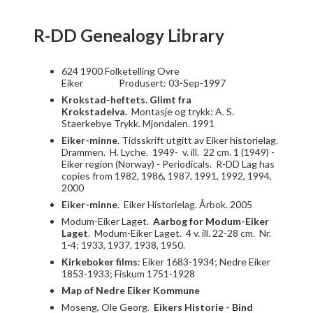
R-DD Genealogy Library
624 1900 Folketelling Ovre
Eiker
Produsert: 03-Sep-1997
Krokstad-heftets. Glimt fra
Krokstadelva
.
Montasje og trykk: A. S.
Staerkebye Trykk. Mjondalen. 1991
Eiker-minne
. Tidsskrift utgitt av Eiker historielag.
Drammen. H. Lyche. 1949- v. ill. 22 cm. 1 (1949) -
Eiker region (Norway) - Periodicals. R-DD Lag has
copies from 1982, 1986, 1987, 1991, 1992, 1994,
2000
Eiker-minne
. Eiker Historielag. Årbok. 2005
Modum-Eiker Laget.
Aarbog for Modum-Eiker
Laget
. Modum-Eiker Laget. 4 v. ill. 22-28 cm. Nr.
1-4; 1933, 1937, 1938, 1950.
Kirkeboker films
: Eiker 1683-1934; Nedre Eiker
1853-1933; Fiskum 1751-1928
Map of Nedre Eiker Kommune
Moseng, Ole Georg.
Eikers Historie - Bind